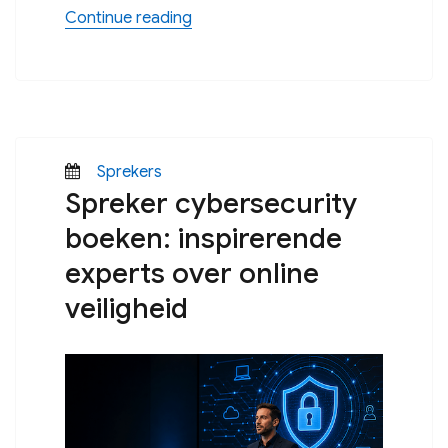
“Cybersecuritymaand: een belangri
Continue reading
Posted
Categories
Sprekers
Spreker cybersecurity
on
boeken: inspirerende
experts over online
veiligheid