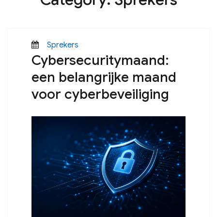
Posted
Categories
Sprekers
Cybersecuritymaand:
on
een belangrijke maand
voor cyberbeveiliging